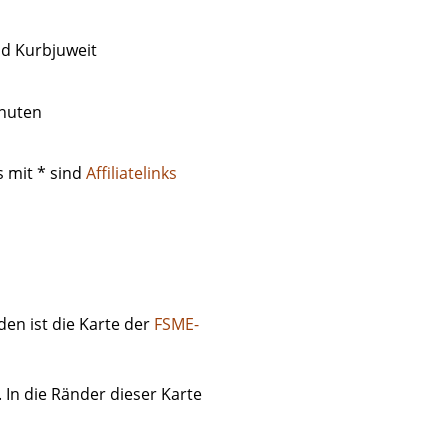
id Kurbjuweit
inuten
s mit * sind
Affiliatelinks
en ist die Karte der
FSME-
 In die Ränder dieser Karte